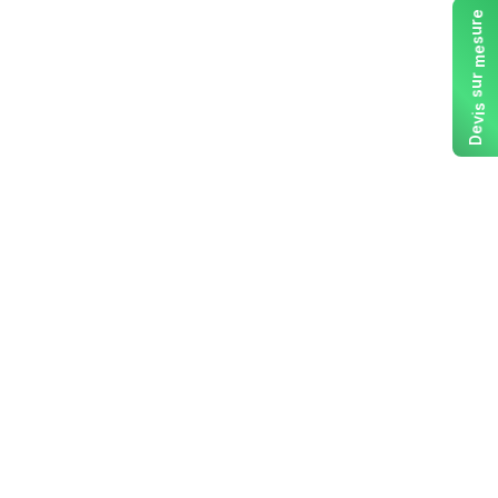
e
r
u
s
e
m
r
u
s
s
i
v
e
D