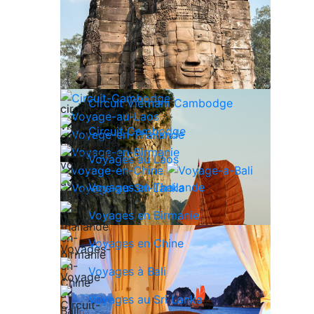
Circuit Vietnam Cambodge
Circuit Cambodge
Voyages au Laos
Voyages en Thailande
Voyages en Birmanie
Voyages en Chine
Voyages à Bali
Voyages au Sri Lanka