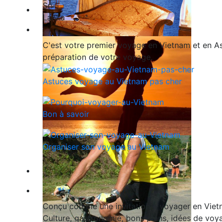
Nos exclusivités
Guide de voyage
C'est votre premier voyage en Vietnam et en Asi
préparation de votre voyage.
Astuces voyage au Vietnam pas cher
Bon à savoir
Organiser son voyage au Vietnam
Qui sommes-nous ?
Blog
Conçu comme une invitation à voyager en Vietn
Culture, gastronomie, bons plans, idées de voya