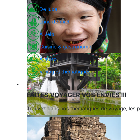
De luxe
Lune de miel
À vélo
Cuisine & gastronomie
À moto
Voyages thématiques
Voyages en Indochine & Asie
FAITES VOYAGER VOS ENVIES !!!
Trouvez dans nos thématiques de voyage, les p