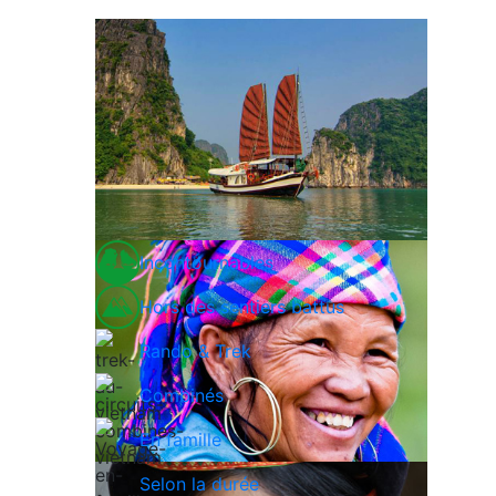
Incontournables
Hors des sentiers battus
Rando & Trek
Combinés
En famille
Selon la durée