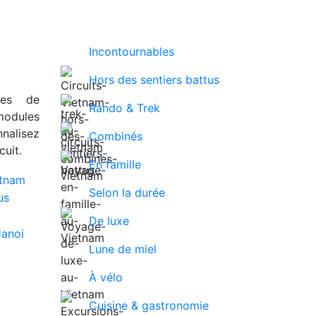
Incontournables
Hors des sentiers battus
ues de
Rando & Trek
modules
nalisez
Combinés
uit.
En famille
Selon la durée
De luxe
Lune de miel
À vélo
Cuisine & gastronomie