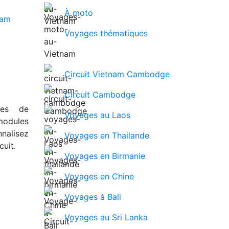
À moto
Voyages thématiques
Circuit Vietnam Cambodge
Circuit Cambodge
ues de
Voyages au Laos
modules
nalisez
Voyages en Thailande
uit.
Voyages en Birmanie
Voyages en Chine
Voyages à Bali
Voyages au Sri Lanka