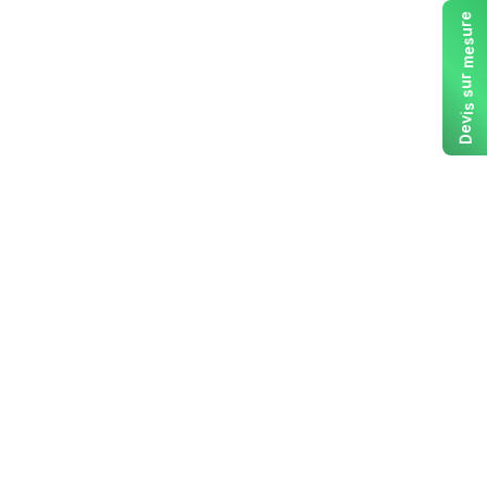
e
r
u
s
e
m
r
u
s
s
i
v
e
D