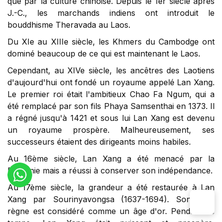
que par la culture chinoise. Depuis le 1er siècle après
J.-C., les marchands indiens ont introduit le
bouddhisme Theravada au Laos.
Du XIe au XIIIe siècle, les Khmers du Cambodge ont
dominé beaucoup de ce qui est maintenant le Laos.
Cependant, au XIVe siècle, les ancêtres des Laotiens
d'aujourd'hui ont fondé un royaume appelé Lan Xang.
Le premier roi était l'ambitieux Chao Fa Ngum, qui a
été remplacé par son fils Phaya Samsenthai en 1373. Il
a régné jusqu'à 1421 et sous lui Lan Xang est devenu
un royaume prospère. Malheureusement, ses
successeurs étaient des dirigeants moins habiles.
Au 16ème siècle, Lan Xang a été menacé par la
Birmanie mais a réussi à conserver son indépendance.
Au 17ème siècle, la grandeur a été restaurée à Lan
Xang par Sourinyavongsa (1637-1694). Son long
règne est considéré comme un âge d'or. Pendant ce