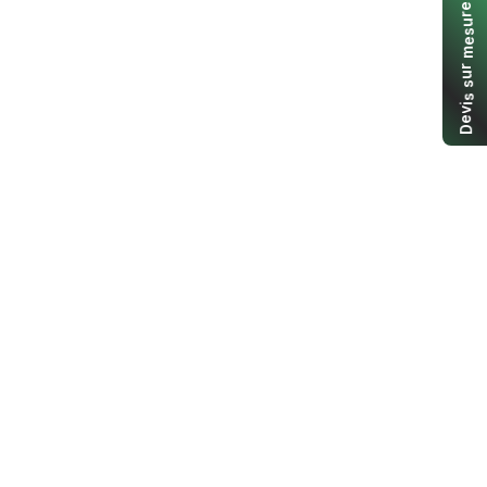
e
r
u
s
e
m
r
u
s
s
i
v
e
D