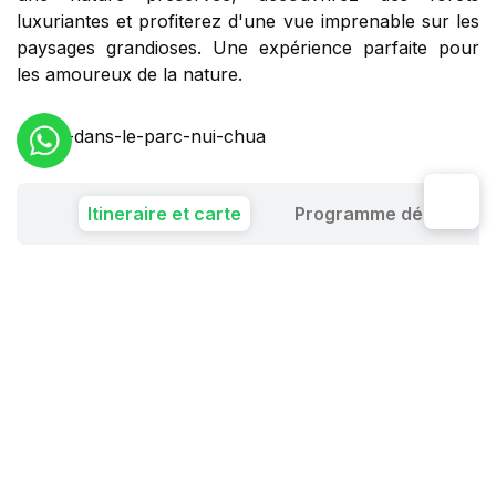
luxuriantes et profiterez d'une vue imprenable sur les
paysages grandioses. Une expérience parfaite pour
les amoureux de la nature.
Itineraire et carte
Programme détaillé
Jour 1 : Saigon - Cam
Ranh - Vinh Hy
Jour 2 : Vinh Hy - Parc
National de Nui Chua
Jour 3 : Nui Chua - Vinh
Hy ou Nha Trang
Jour 4 : Vinh Hy ou Nha