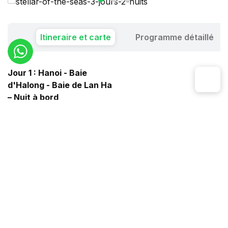
Itineraire et carte
Programme détaillé
Jour 1 : Hanoi - Baie
d'Halong - Baie de Lan Ha
– Nuit à bord
Jour 2 : Baie de Lan Ha -
Village de Viet Hai
Jour 3 : Baie de Lan Ha –
Grotte Sang Toi -
Croisière de retour – Ha
Noi
Avec Stellar of the Seas
Cruise, offrez-vous 3 jours