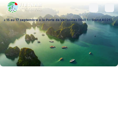
embre à la Porte de Versailles (Hall 1 – Stand A026), pour échanger sur