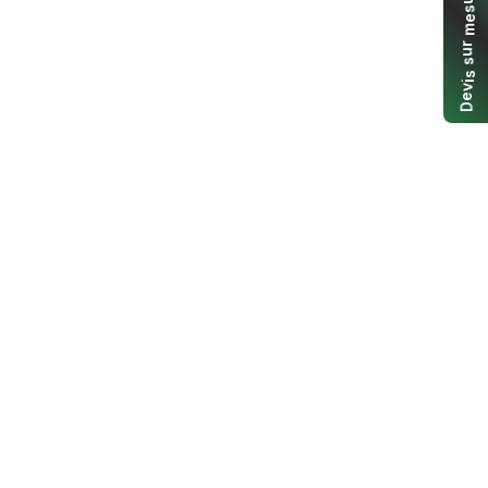
s
e
m
r
u
s
s
i
v
e
D