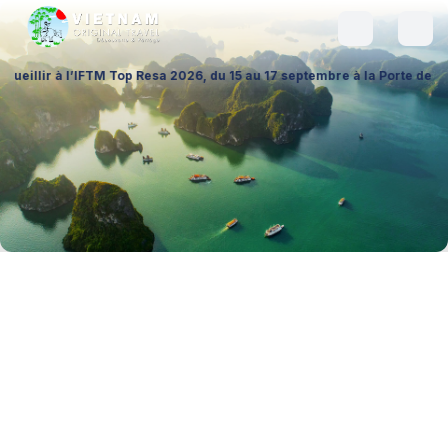
FTM Top Resa 2026, du 15 au 17 septembre à la Porte de Versailles (Hall