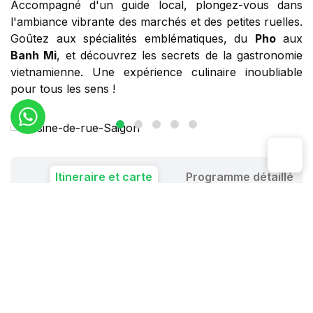
Accompagné d'un guide local, plongez-vous dans
l'ambiance vibrante des marchés et des petites ruelles.
Goûtez aux spécialités emblématiques, du
Pho
aux
Banh Mi
, et découvrez les secrets de la gastronomie
vietnamienne. Une expérience culinaire inoubliable
pour tous les sens !
Itineraire et carte
Programme détaillé
Vous aimez la nourriture de rue? Reservez notre
circuit cuisine et gastronomie Saigon
qui satisfera
tous vos goûts. Ce circuit vous permet de goûter
plusieurs plats différents sur les trottoirs des rues de
Saigon, vous découvrez les aliments de rue
vietnamiens comme la soupe au bœuf, les baguettes à