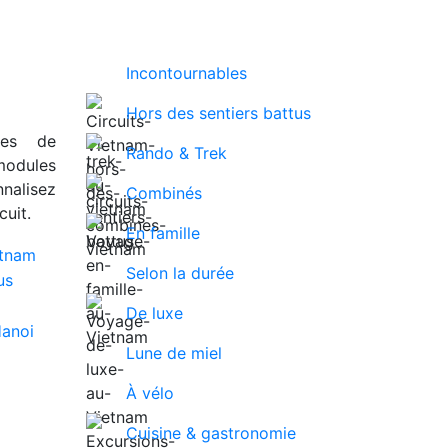
Incontournables
Hors des sentiers battus
ues de
Rando & Trek
modules
nalisez
Combinés
uit.
En famille
Selon la durée
De luxe
Lune de miel
À vélo
Cuisine & gastronomie