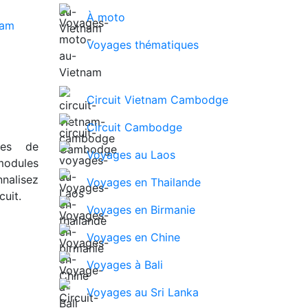
À moto
Voyages thématiques
Circuit Vietnam Cambodge
Circuit Cambodge
ues de
Voyages au Laos
modules
nalisez
Voyages en Thailande
uit.
Voyages en Birmanie
Voyages en Chine
Voyages à Bali
Voyages au Sri Lanka