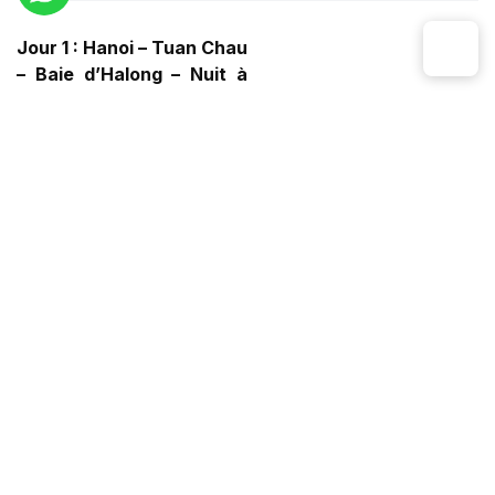
Jour 1 : Hanoi – Tuan Chau
– Baie d’Halong – Nuit à
bord
Jour 2 : Village de Viet Hai
– Lan Ha - Hanoi
Combinant tradition et
modernité, les croisières
Arcady Cruise Premium 2
jours 1 nuit offrent des
voyages confortables et
luxueux à la découverte
des merveilles de la baie
d’Halong et de Lan Ha.