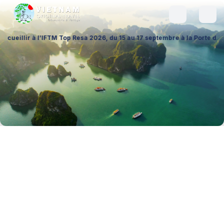
FTM Top Resa 2026, du 15 au 17 septembre à la Porte de Versailles (Hall