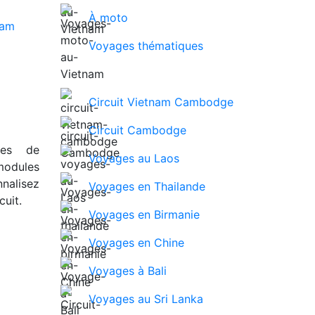
À moto
Voyages thématiques
Circuit Vietnam Cambodge
Circuit Cambodge
ues de
Voyages au Laos
modules
nalisez
Voyages en Thailande
uit.
Voyages en Birmanie
Voyages en Chine
Voyages à Bali
Voyages au Sri Lanka