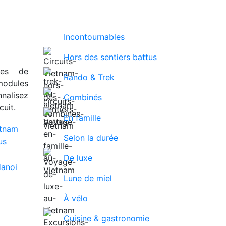
Incontournables
Hors des sentiers battus
ues de
Rando & Trek
modules
nalisez
Combinés
uit.
En famille
Selon la durée
De luxe
Lune de miel
À vélo
Cuisine & gastronomie