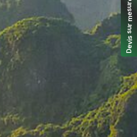
r
u
s
e
m
r
u
s
s
i
v
e
D