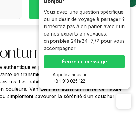
Bonjour
677 Voyage
Vous avez une question spécifique
ou un désir de voyage à partager ?
N'hésitez pas à en parler avec l'un
de nos experts en voyages,
disponibles 24h/24, 7j/7 pour vous
Kontum
accompagner.
Écrire un message
thentique et préservé du Vietnam. Ici, les villages
vante de transmission et de solidarité. Les rizières en
Appelez-nous au
+84 913 025 122
saisons. Les habitants accueillent les voyageurs avec
s en couleurs. Van Lem est aussi un havre de nature
s ou simplement savourer la sérénité d’un coucher de