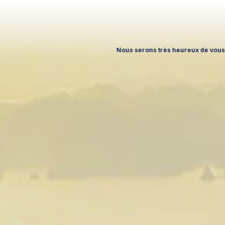
s très heureux de vous accueillir à l’IFTM Top Resa 2026, du 15 au 17 