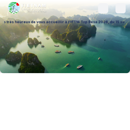
 heureux de vous accueillir à l’IFTM Top Resa 2026, du 15 au 17 septemb