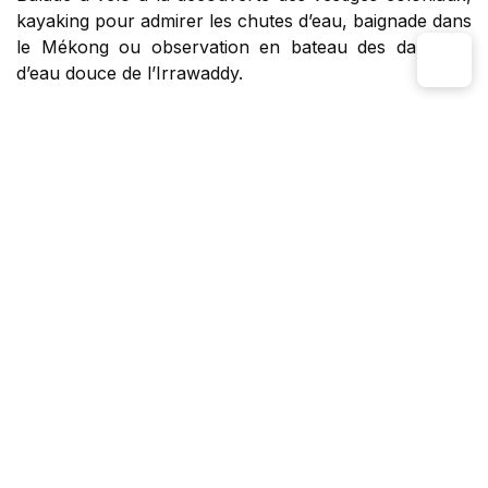
kayaking pour admirer les chutes d’eau, baignade dans
le Mékong ou observation en bateau des dauphins
d’eau douce de l’Irrawaddy.
Populaire
▼
Voyages au Laos
L’essentiel du Laos 15 jours
Les essentiels au Laos 15 jours invitent à une
immersion unique entre rituels bouddhiques, cités
coloniales, grottes mythiques, cascades et îles
sauvages du Mékong.