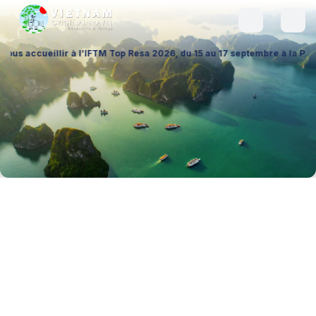
lir à l’IFTM Top Resa 2026, du 15 au 17 septembre à la Porte de Versai