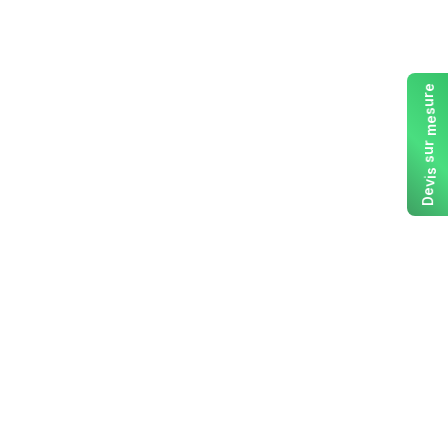
e
r
u
s
e
m
r
u
s
s
i
v
e
D